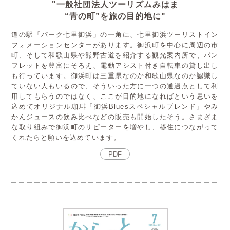
"一般社団法人ツーリズムみはま
“青の町”を旅の目的地に"
道の駅「パーク七里御浜」の一角に、七里御浜ツーリストイン
フォメーションセンターがあります。御浜町を中心に周辺の市
町、そして和歌山県や熊野古道を紹介する観光案内所で、パン
フレットを豊富にそろえ、電動アシスト付き自転車の貸し出し
も行っています。御浜町は三重県なのか和歌山県なのか認識し
ていない人もいるので、そういった方に一つの通過点として利
用してもらうのではなく、ここが目的地になればという思いを
込めてオリジナル珈琲「御浜Bluesスペシャルブレンド」やみ
かんジュースの飲み比べなどの販売も開始したそう。さまざま
な取り組みで御浜町のリピーターを増やし、移住につながって
くれたらと願いを込めています。
PDF