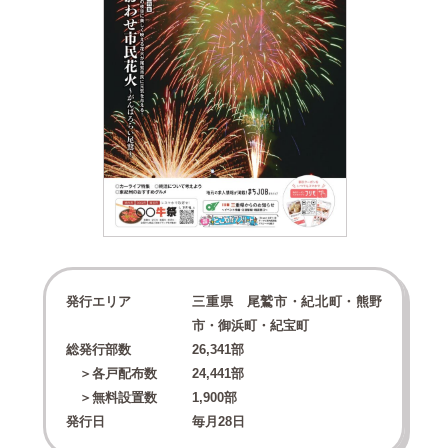
発行エリア
三重県 尾鷲市・紀北町・熊野
市・御浜町・紀宝町
総発行部数
26,341
部
＞各戸配布数
24,441
部
＞無料設置数
1,900
部
発行日
毎月28日