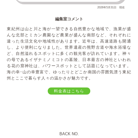
2026年5月31日 現在
編集室コメント
東紀州は山と川と海が一望できる自然豊かな地域で、漁業が盛
んな北部とミカン農園など農業が盛んな南部など、それぞれに
違った生活文化や地域性があります。近年は、高速道路も開通
し、より便利になりました。世界遺産の熊野古道や海水浴場な
ど、自然溢れるスポットに多くの観光客が訪れています。神々
の母であるイザナミノミコトの墓陵、日本最古の神社といわれ
る花の窟神社は、パワースポットとして話題になっています。
海の幸･山の幸豊富で、ゆったりとどこか南国の雰囲気漂う東紀
州とここで暮らす人々の温かさが魅力です。
料金表はこちら
BACK NO.