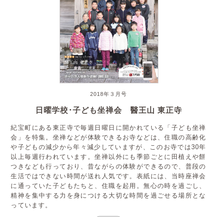
2018年３月号
日曜学校･子ども坐禅会 醫王山 東正寺
紀宝町にある東正寺で毎週日曜日に開かれている「子ども坐禅
会」を特集。坐禅などが体験できるお寺などは、住職の高齢化
や子どもの減少から年々減少していますが、このお寺では30年
以上毎週行われています。坐禅以外にも季節ごとに田植えや餅
つきなども行っており、昔ながらの体験ができるので、普段の
生活ではできない時間が送れ人気です。表紙には、当時座禅会
に通っていた子どもたちと、住職を起用。無心の時を過ごし、
精神を集中する力を身につける大切な時間を過ごせる場所とな
っています。