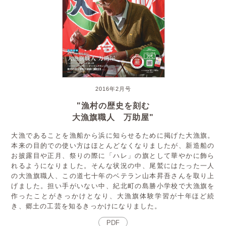
2016年2月号
"漁村の歴史を刻む
大漁旗職人 万助屋"
大漁であることを漁船から浜に知らせるために掲げた大漁旗。
本来の目的での使い方はほとんどなくなりましたが、新造船の
お披露目や正月、祭りの際に「ハレ」の旗として華やかに飾ら
れるようになりました。そんな状況の中、尾鷲にはたった一人
の大漁旗職人、この道七十年のベテラン山本昇吾さんを取り上
げました。担い手がいない中、紀北町の島勝小学校で大漁旗を
作ったことがきっかけとなり、大漁旗体験学習が十年ほど続
き、郷土の工芸を知るきっかけになりました。
PDF