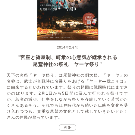
2014年2月号
"宮座と祷屋制、町衆の心意気が継承される
尾鷲神社の祭礼 ヤーヤ祭り"
天下の奇祭「ヤーヤ祭り」は尾鷲神社の例大祭。「ヤーヤ」の
名称は、武士が合戦時に名乗りをあげる「ヤーヤ―我こそは」
に由来するといわれています。祭りの起因は戦国時代にまでさ
かのぼります。2月1日から5日間に及んで行われる祭りです
が、若者の減少、仕事をしながら祭りを存続していく苦労がた
くさんあるそう。それでも江戸時代から続いた伝統を変化を受
け入れつつも、貴重な尾鷲の文化として残していきたいとたく
さんの住民が願っています。
PDF