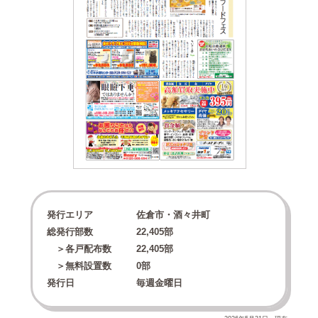
発行エリア
佐倉市・酒々井町
総発行部数
22,405
部
＞各戸配布数
22,405
部
＞無料設置数
0
部
発行日
毎週金曜日