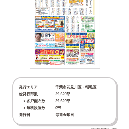
発行エリア
千葉市花見川区・稲毛区
総発行部数
29,620
部
＞各戸配布数
29,620
部
＞無料設置数
0
部
発行日
毎週金曜日