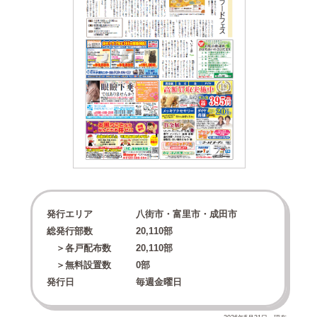
発行エリア
八街市・富里市・成田市
総発行部数
20,110
部
＞各戸配布数
20,110
部
＞無料設置数
0
部
発行日
毎週金曜日