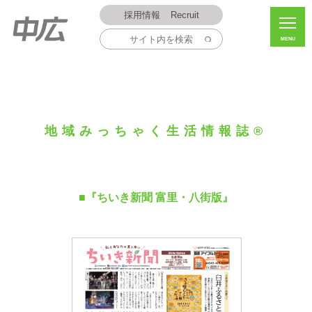
採用情報
Recruit
MENU
地域みっちゃく生活情報誌®
■『ちいき新聞 富里・八街版』