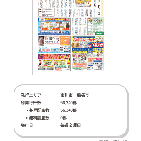
発行エリア
市川市・船橋市
総発行部数
56,340
部
＞各戸配布数
56,340
部
＞無料設置数
0
部
発行日
毎週金曜日