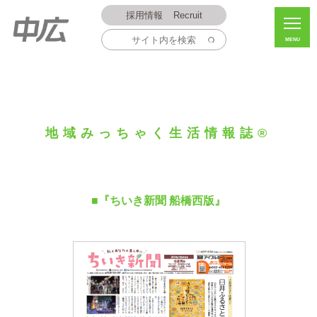
採用情報
Recruit
MENU
地域みっちゃく生活情報誌®
■『ちいき新聞 船橋西版』