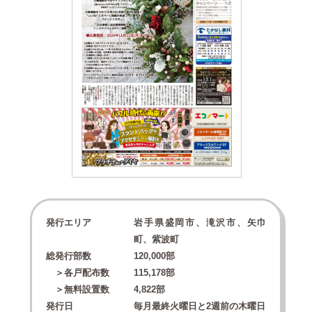
発行エリア
岩手県盛岡市、滝沢市、矢巾
町、紫波町
総発行部数
120,000
部
＞各戸配布数
115,178
部
＞無料設置数
4,822
部
発行日
毎月最終火曜日と2週前の木曜日