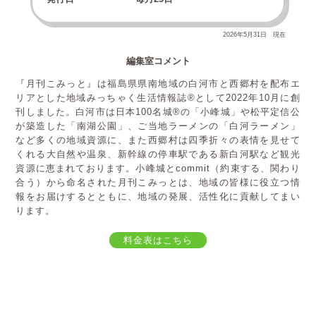
2026年5月31日 現在
編集室コメント
『月刊こみっと』は福島県県南地域の白河市と西郷村を配布エ
リアとした地域みっちゃく生活情報誌®として2022年10月に創
刊しました。白河市は日本100名城®の「小峰城」や松平定信公
が築造した「南湖公園」、ご当地ラーメンの「白河ラーメン」
など多くの地域資源に、また西郷村は四季折々の表情を見せて
くれる大自然や温泉、新幹線の停車駅である新白河駅など観光
資源に恵まれております。小峰城とcommit（約束する、関わり
合う）から命名された月刊こみっとは、地域の皆様に役立つ情
報をお届けするとともに、地域の発展、活性化に貢献してまい
ります。
料金表はこちら