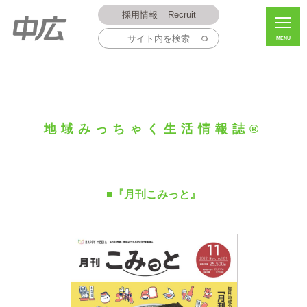
採用情報
Recruit
MENU
地域みっちゃく生活情報誌®
■『月刊こみっと』