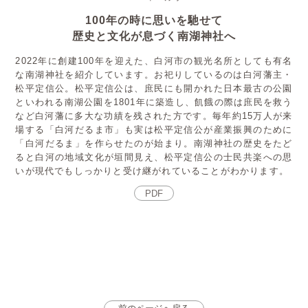
100年の時に思いを馳せて
歴史と文化が息づく南湖神社へ
2022年に創建100年を迎えた、白河市の観光名所としても有名
な南湖神社を紹介しています。お祀りしているのは白河藩主・
松平定信公。松平定信公は、庶民にも開かれた日本最古の公園
といわれる南湖公園を1801年に築造し、飢餓の際は庶民を救う
など白河藩に多大な功績を残された方です。毎年約15万人が来
場する「白河だるま市」も実は松平定信公が産業振興のために
「白河だるま」を作らせたのが始まり。南湖神社の歴史をたど
ると白河の地域文化が垣間見え、松平定信公の士民共楽への思
いが現代でもしっかりと受け継がれていることがわかります。
PDF