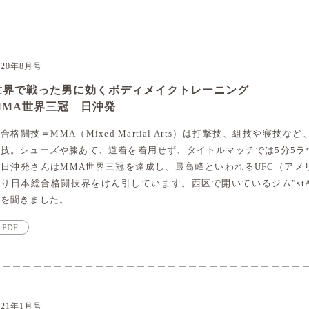
020年8月号
世界で戦った男に効くボディメイクトレーニング
MMA世界三冠 日沖発
合格闘技＝MMA（Mixed Martial Arts）は打撃技、組技や寝
闘技。シューズや膝あて、道着を着用せず、タイトルマッチでは5分5ラ
日沖発さんはMMA世界三冠を達成し、最高峰といわれるUFC（アメリカ
り日本総合格闘技界をけん引しています。西区で開いているジム”stArt JAPAN M
話を聞きました。
PDF
021年1月号