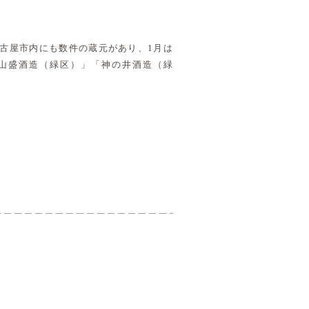
名古屋市内にも数件の蔵元があり、1月は
山盛酒造（緑区）」「神の井酒造（緑