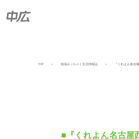
TOP
＞
地域みっちゃく生活情報誌
＞
『くれよん名古
■『くれよん名古屋