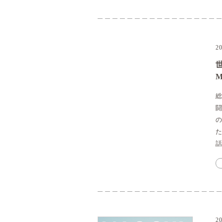
2
総
の
た
2