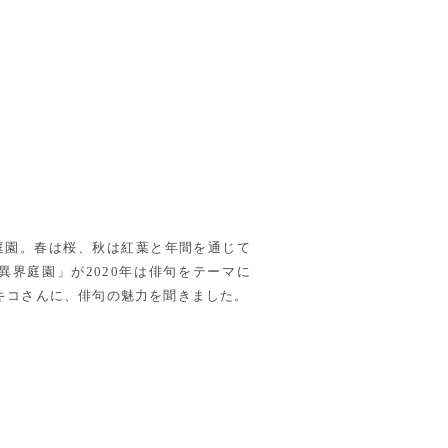
庭園。春は桜、秋は紅葉と年間を通じて
異界庭園」が2020年は俳句をテーマに
キコさんに、俳句の魅力を聞きました。