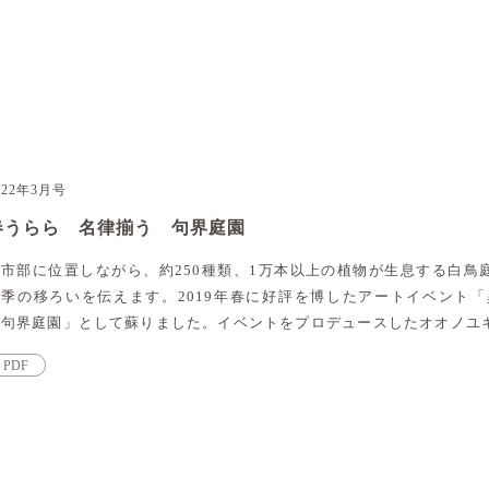
022年3月号
春うらら 名律揃う 句界庭園
都市部に位置しながら、約250種類、1万本以上の植物が生息する白鳥
四季の移ろいを伝えます。2019年春に好評を博したアートイベント「
「句界庭園」として蘇りました。イベントをプロデュースしたオオノユ
PDF