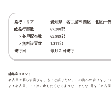
発行エリア
愛知県 名古屋市 西区・北区(一部
総発行部数
67,200
部
＞各戸配布数
65,989
部
＞無料設置数
1,211
部
発行日
毎月２日発行
編集室コメント
名古屋で暮らす喜びを、もっと語りたい。この街への誇りをしっ
よ！名古屋」って声に出したくなるような、そんな1冊を「名古