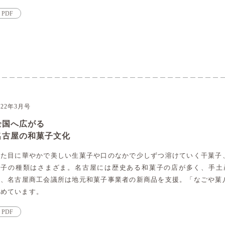
PDF
022年3月号
全国へ広がる
名古屋の和菓子文化
見た目に華やかで美しい生菓子や口のなかで少しずつ溶けていく干菓子
菓子の種類はさまざま。名古屋には歴史ある和菓子の店が多く、手土産
ら、名古屋商工会議所は地元和菓子事業者の新商品を支援。「なごや菓
進めています。
PDF