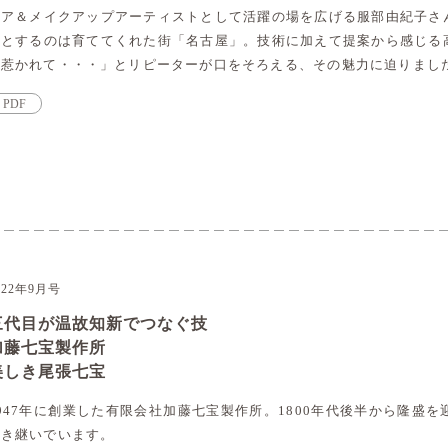
ヘア＆メイクアップアーティストとして活躍の場を広げる服部由紀子さ
点とするのは育ててくれた街「名古屋」。技術に加えて提案から感じる
に惹かれて・・・」とリピーターが口をそろえる、その魅力に迫りまし
PDF
022年9月号
三代目が温故知新でつなぐ技
加藤七宝製作所
美しき尾張七宝
947年に創業した有限会社加藤七宝製作所。1800年代後半から隆盛
引き継いでいます。