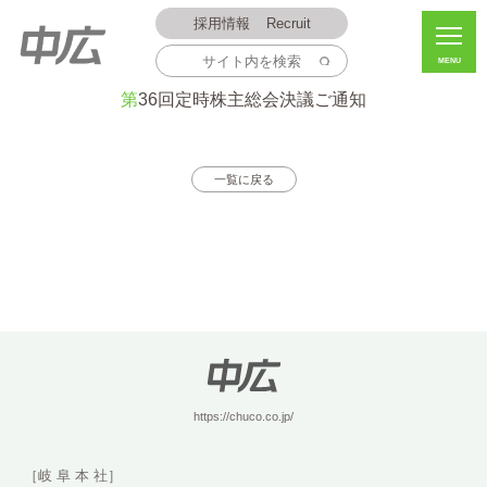
採用情報
Recruit
MENU
2014.06.17
第36回定時株主総会決議ご通知
一覧に戻る
https://chuco.co.jp/
［岐 阜 本 社］