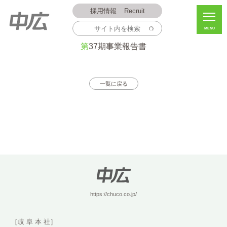
採用情報
Recruit
MENU
2015.06.19
第37期事業報告書
一覧に戻る
https://chuco.co.jp/
［岐 阜 本 社］