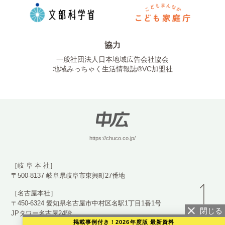
協力
一般社団法人日本地域広告会社協会
地域みっちゃく生活情報誌®VC加盟社
https://chuco.co.jp/
［岐 阜 本 社］
〒500-8137 岐阜県岐阜市東興町27番地
［名古屋本社］
〒450-6324 愛知県名古屋市中村区名駅1丁目1番1号
JPタワー名古屋24階
掲載事例付き！2026年度版 最新資料