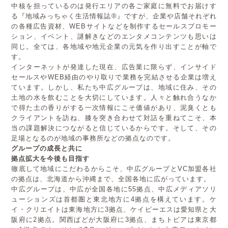
中核を担っているのは発行エリアの各ご家庭に無料でお届けす
る『地域みっちゃく生活情報誌®』ですが、企業や店舗それぞれ
の各種広告資材、WEBサイトなどを制作するセールスプロモー
ション、イベント、謎解きなどのエンタメコンテンツも思いは
同じ。全ては、各地域や地元企業の元気を作り出すことが軸で
す。
インターネットが発達した現在、広告業に限らず、インサイド
セールスやWEB経由のやり取りで業務を完結させる企業は増え
ています。しかし、私たち中広グループは、地域に住み、その
土地の水を飲むことを大切にしています。人々と触れ合うなか
で得た土の香りがする一次情報にこそ価値があり、泥臭くとも
クライアントを訪ね、膝を突き合わせて対話を重ねてこそ、本
当の課題解決につながると信じているからです。そして、その
足場となるのが地域の事務所などの拠点なのです。
グループの成長と共に
拠点拡大を今後も目指す
徹底して地域にこだわるからこそ、中広グループとVC加盟各社
の拠点は、北海道から沖縄まで、全国各地に広がっています。
中広グループは、中広が全国各地に55拠点、中広メディアソリ
ューションズは首都圏と東北地方に4拠点を構えています。ケ
イ・クリエイトは東海地方に3拠点、ケイピーエスは愛知県と大
阪府に2拠点。関西ぱどが大阪府に3拠点、まちトピアは東京都