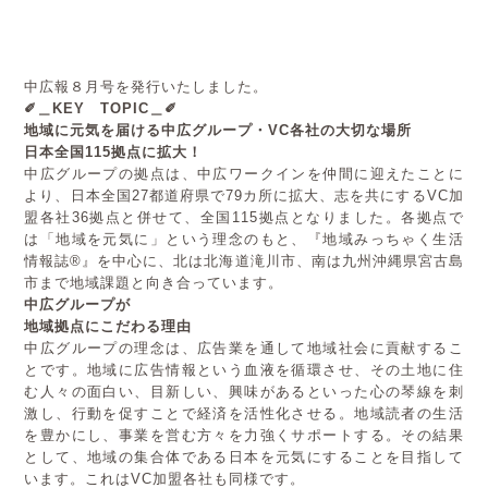
中広報８月号を発行いたしました。
✐＿KEY TOPIC＿✐
地域に元気を届ける中広グループ・VC各社の大切な場所
日本全国115拠点に拡大！
中広グループの拠点は、中広ワークインを仲間に迎えたことに
より、日本全国27都道府県で79カ所に拡大、志を共にするVC加
盟各社36拠点と併せて、全国115拠点となりました。各拠点で
は「地域を元気に」という理念のもと、『地域みっちゃく生活
情報誌®』を中心に、北は北海道滝川市、南は九州沖縄県宮古島
市まで地域課題と向き合っています。
中広グループが
地域拠点にこだわる理由
中広グループの理念は、広告業を通して地域社会に貢献するこ
とです。地域に広告情報という血液を循環させ、その土地に住
む人々の面白い、目新しい、興味があるといった心の琴線を刺
激し、行動を促すことで経済を活性化させる。地域読者の生活
を豊かにし、事業を営む方々を力強くサポートする。その結果
として、地域の集合体である日本を元気にすることを目指して
います。これはVC加盟各社も同様です。