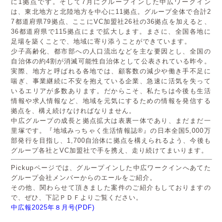
に1拠点です。そして7月にグループインした中広ワークイン
は、東北地方と北陸地方を中心に11拠点。グループ全体で合計2
7都道府県79拠点、ここにVC加盟社26社の36拠点を加えると、
36都道府県で115拠点にまで拡大します。まさに、全国各地に
足場を築くことで、地域に寄り添うことができています。
少子高齢化、都市部への人口流出などを主な要因とし、全国の
自治体の約4割が消滅可能性自治体として公表されている昨今。
実際、地方と呼ばれる各地では、顧客数の減少や働き手不足に
喘ぎ、事業継続に不安を抱えている企業、急速に活気を失って
いるエリアが多数あります。だからこそ、私たちは今後も生活
情報や求人情報など、地域を元気にするための情報を発信する
拠点を、構え続けなければなりません。
中広グループの成長と拠点拡大は表裏一体であり、まだまだ一
里塚です。『地域みっちゃく生活情報誌®』の日本全国5,000万
部発行を目指し、1,700自治体に拠点を構えられるよう、今後も
グループ各社とVC加盟社で手を携え、走り続けてまいります。
Pickupページでは、グループインした中広ワークインへあてた
グループ会社メンバーからのエールをご紹介。
その他、関わらせて頂きました案件のご紹介もしておりますの
で、ぜひ、下記ＰＤＦよりご覧ください。
中広報2025年８月号(PDF)