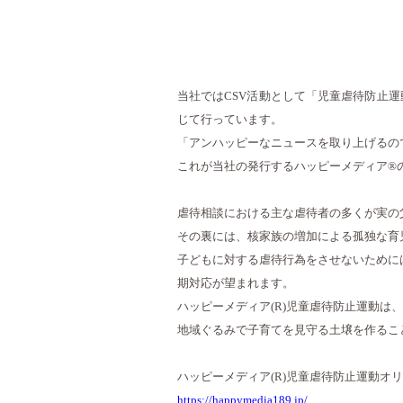
当社ではCSV活動として「児童虐待防止
じて行っています。
「アンハッピーなニュースを取り上げるの
これが当社の発行するハッピーメディア®
虐待相談における主な虐待者の多くが実の
その裏には、核家族の増加による孤独な育
子どもに対する虐待行為をさせないために
期対応が望まれます。
ハッピーメディア(R)児童虐待防止運動は、
地域ぐるみで子育てを見守る土壌を作るこ
ハッピーメディア(R)児童虐待防止運動オ
https://happymedia189.jp/