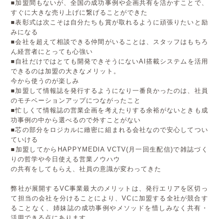
■加盟間もないが、全国の成功事例や企画共有を活かすことで、
すぐに大きな売り上げに繋げることができた
■表彰式は次こそは自分たちも賞が取れるように頑張りたいと励
みになる
■会社を超えて相談できる仲間がいることは、スタッフはもちろ
ん経営者にとっても心強い
■自社だけではとても開発できそうにないAI搭載システムを活用
できるのは加盟の大きなメリット。
今から使うのが楽しみ
■加盟して情報誌を発行するようになり一番良かったのは、社員
のモチベーションアップにつながったこと
■忙しくて情報誌の営業企画を考えたりする余裕がないときも成
功事例の中から選べるので外すことがない
■芯の部分をロジカルに緻密に組まれる会社なので安心してつい
ていける
■加盟してからHAPPYMEDIA VCTV(月一回生配信)で雑誌づく
りの哲学や今日使える営業ノウハウ
の共有をしてもらえ、社員の意識が変わってきた
弊社が展開するVC事業最大のメリットは、発行エリアを区切っ
て担当の会社を分けることにより、VCに加盟する全社が競合す
ることなく、姉妹誌の成功事例やメソッドを惜しみなく共有・
活用できる点にあります。