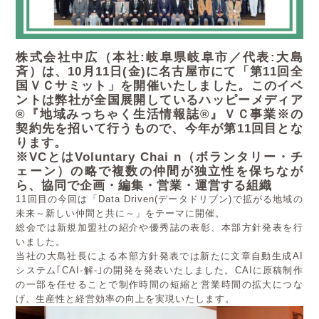
株式会社中広（本社:岐阜県岐阜市／代表:大島
斉）は、10月11日(金)に名古屋市にて「第11回全
国ＶＣサ
ミット」を開催いたしました。このイベ
ントは弊社が全国展開しているハッピーメディア
®『地域みっちゃく生活
情報誌®』ＶＣ事業※の
契約先を招いて行うもので、今年が第11回目とな
ります。
※VCとはVoluntary Chai n（ボランタリー・チ
ェーン）の略で複数の仲間が独立性を保ちなが
ら、協同で企画・編集・営業・運営する組織
11回目の今回は「Data Driven(データドリブン)で拡がる地域の
未来～新しい仲間と共に～」をテーマに開催。
総会では新規加盟社の紹介や優秀誌の表彰、本部方針発表を行
いました。
当社の大島社長による本部方針発表では新たに文章自動生成AI
システム｢CAI‐解‐｣の開発を発表いたしました。CAIに原稿制作
の一部を任せることで制作時間の短縮と営業時間の拡大につな
げ、生産性と経営効率の向上を実現いたします。