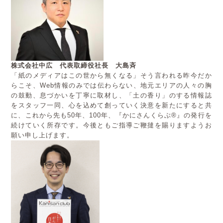
株式会社中広 代表取締役社長 大島斉
「紙のメディアはこの世から無くなる」そう言われる昨今だか
らこそ、Web情報のみでは伝わらない、地元エリアの人々の胸
の鼓動、息づかいを丁寧に取材し、「土の香り」のする情報誌
をスタッフ一同、心を込めて創っていく決意を新たにすると共
に、これから先も50年、100年、『かにさんくらぶ®』の発行を
続けていく所存です。今後ともご指導ご鞭撻を賜りますようお
願い申し上げます。