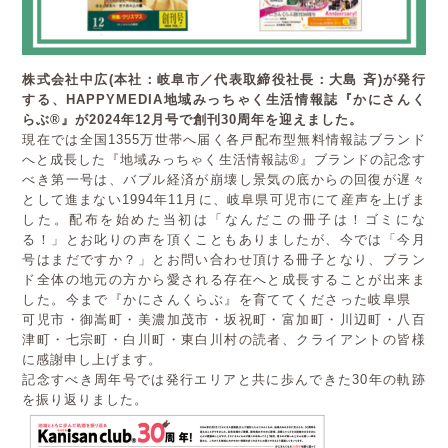
株式会社中広(本社：岐阜市／代表取締役社長：大島 斉)が発行
する、
HAPPYMEDIA地域みっちゃく生活情報誌『かにさんく
らぶ
®
』が2024年12月号で創刊30周年を迎えました。
現在では全国1355万世帯へ届く各戸配布型無料情報誌ブランド
へと成長した『地域みっちゃく生活情報誌®』ブランドの記念す
べき第一号は、バブル経済が崩壊し景気の底からの回復が遅々
として進まない1994年11月に、岐阜県可児市にて産声を上げま
した。配布を始めた当初は「なんだこの冊子は！ゴミにな
る！」とお叱りの声を頂くこともありましたが、今では「今月
号はまだですか？」とお問い合わせ頂ける冊子となり、ブラン
ド全体の地元の方から愛される存在へと成長することが出来ま
した。今まで『かにさんくらぶ』を育ててくださった岐阜県
可児市・御嵩町・美濃加茂市・坂祝町・富加町・川辺町・八百
津町・七宗町・白川町・東白川村の読者、クライアントの皆様
に感謝申し上げます。
記念すべき周年号では発行エリアと共に歩んできた30年の軌跡
を振り返りました。