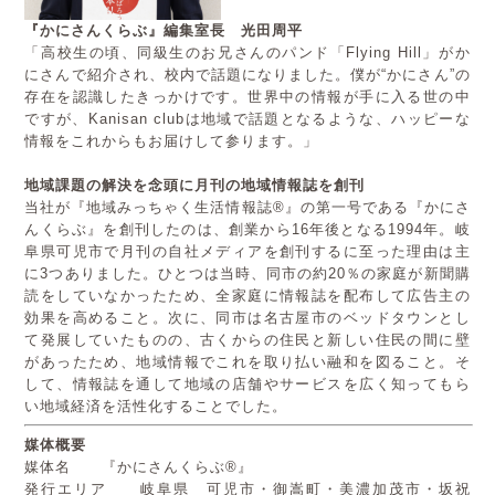
『かにさんくらぶ』編集室長 光田周平
「高校生の頃、同級生のお兄さんのパンド「Flying Hill」がか
にさんで紹介され、校内で話題になりました。僕が“かにさん”の
存在を認識したきっかけです。世界中の情報が手に入る世の中
ですが、Kanisan clubは地域で話題となるような、ハッピーな
情報をこれからもお届けして参ります。」
地域課題の解決を念頭に
月刊の地域情報誌を創刊
当社が『地域みっちゃく生活情報誌®』の第一号である『かにさ
んくらぶ』を創刊したのは、創業から16年後となる1994年。岐
阜県可児市で月刊の自社メディアを創刊するに至った理由は主
に3つありました。ひとつは当時、同市の約20％の家庭が新聞購
読をしていなかったため、全家庭に情報誌を配布して広告主の
効果を高めること。次に、同市は名古屋市のベッドタウンとし
て発展していたものの、古くからの住民と新しい住民の間に壁
があったため、地域情報でこれを取り払い融和を図ること。そ
して、情報誌を通して地域の店舗やサービスを広く知ってもら
い地域経済を活性化することでした。
媒体概要
媒体名 『かにさんくらぶ®』
発行エリア 岐阜県 可児市・御嵩町・美濃加茂市・坂祝