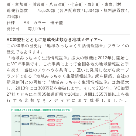
町・富加町・川辺町・八百津町・七宗町・白川町・東白川村
総発行部数 75,520部（各戸配布数71,304部・無料設置数4,
216部）
仕様 A4 カラー 冊子型
発行日 毎月25日
VC
加盟社とともに急成長比類なき地域メディアへ
この30年の歴史は『地域みっちゃく生活情報誌®』ブランドの
歴史でもあります。
『地域みっちゃく生活情報誌®』拡大の転機は2012年に開始し
たVC※事業です。この事業によって全国各地の地域情報誌と手
を携え、当社のノウハウを共有し、互いに発展しながら統一ブ
ランドである『地域みっちゃく生活情報誌®』網を構築。自社の
新規創刊との両輪で『地域みっちゃく生活情報誌®』は急拡大
し、2013年には300万部を突破します。そして2024年、VC加盟
27社とともに全国35都道府県で184誌、月間1,355万部以上を発
行する比類なきメディアにまで成長しました。