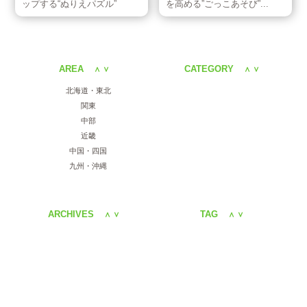
ップする“ぬりえパズル”
を高める”ごっこあそび”...
AREA
CATEGORY
＜
＞
＜
＞
北海道・東北
関東
中部
近畿
中国・四国
九州・沖縄
ARCHIVES
TAG
＜
＞
＜
＞