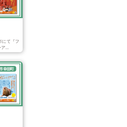
市にて『フ
...