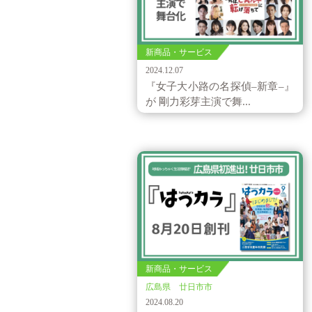
新商品・サービス
2024.12.07
『女子大小路の名探偵‒新章‒』
が 剛力彩芽主演で舞...
新商品・サービス
広島県 廿日市市
2024.08.20