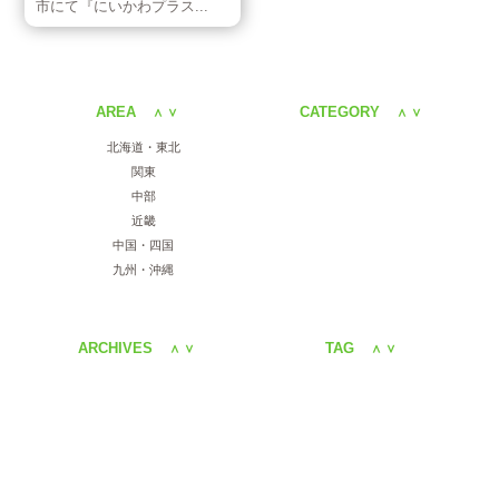
市にて『にいかわプラス...
AREA
CATEGORY
＜
＞
＜
＞
北海道・東北
関東
中部
近畿
中国・四国
九州・沖縄
ARCHIVES
TAG
＜
＞
＜
＞