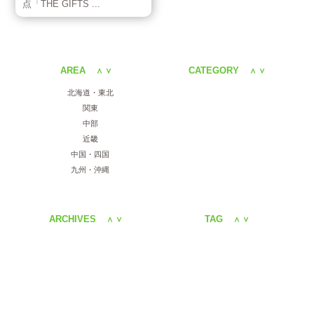
点「THE GIFTS ...
AREA
CATEGORY
＜
＞
＜
＞
北海道・東北
関東
中部
近畿
中国・四国
九州・沖縄
ARCHIVES
TAG
＜
＞
＜
＞