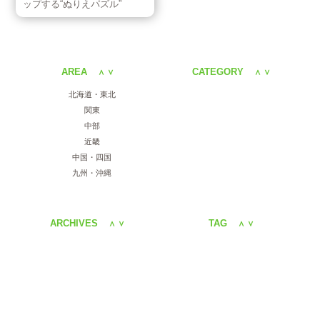
ップする“ぬりえパズル”
AREA
CATEGORY
＜
＞
＜
＞
北海道・東北
関東
中部
近畿
中国・四国
九州・沖縄
ARCHIVES
TAG
＜
＞
＜
＞