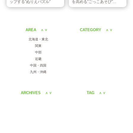
ップする“ぬりえパズル”
を高める”ごっこあそび”...
AREA
CATEGORY
＜
＞
＜
＞
北海道・東北
関東
中部
近畿
中国・四国
九州・沖縄
ARCHIVES
TAG
＜
＞
＜
＞