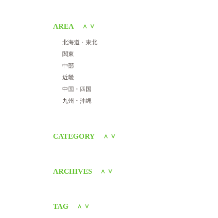
AREA
＜
＞
北海道・東北
関東
中部
近畿
中国・四国
九州・沖縄
CATEGORY
＜
＞
ARCHIVES
＜
＞
TAG
＜
＞