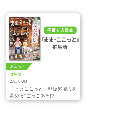
お知らせ
群馬県
2023.07.03
『ままここっと』非認知能力を
高める”ごっこあそび”...