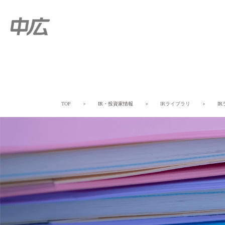
TOP
＞
IR・投資家情報
＞
IRライブラリ
＞
I