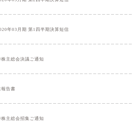
020年03月期 第1四半期決算短信
時株主総会決議ご通知
業報告書
時株主総会招集ご通知