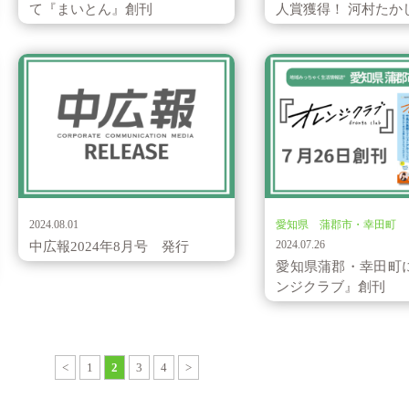
て『まいとん』創刊
人賞獲得！ 河村たかし.
お知らせ
地域みっちゃく生活…
2024.08.01
愛知県 蒲郡市・幸田町
2024.07.26
中広報2024年8月号 発行
愛知県蒲郡・幸田町
ンジクラブ』創刊
<
1
2
3
4
>