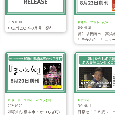
お知らせ
新商品・サービス
2024.09.01
愛知県 碧南市 高浜市
2024.08.23
中広報2024年9月号 発行
愛知県碧南市・高浜
リモかわら』リニューア
新商品・サービス
お知らせ
和歌山県 橋本市 かつらぎ町
名古屋市
2024.08.20
2024.08.11
和歌山県橋本市・かつらぎ町に
目指せ！７５歳レコ