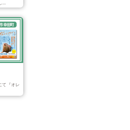
..
にて『オレ