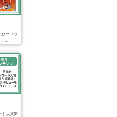
市にて『フ
...
ード大賞新