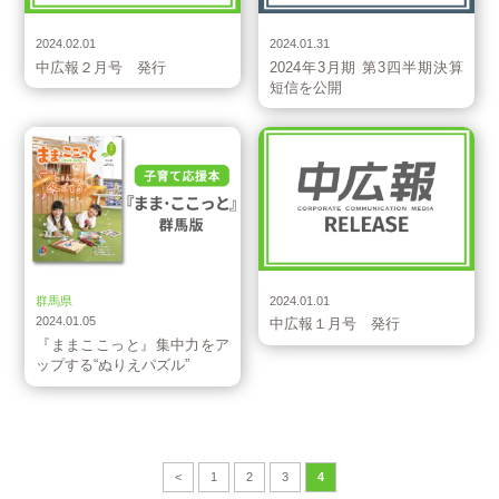
お知らせ
IR
2024.02.01
2024.01.31
中広報２月号 発行
2024年3月期 第3四半期決算
短信を公開
お知らせ
お知らせ
群馬県
2024.01.01
2024.01.05
中広報１月号 発行
『ままここっと』集中力をア
ップする“ぬりえパズル”
<
1
2
3
4