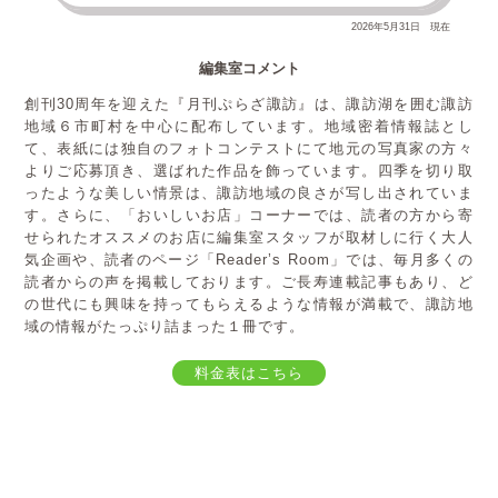
2026年5月31日 現在
編集室コメント
創刊30周年を迎えた『月刊ぷらざ諏訪』は、諏訪湖を囲む諏訪
地域６市町村を中心に配布しています。地域密着情報誌とし
て、表紙には独自のフォトコンテストにて地元の写真家の方々
よりご応募頂き、選ばれた作品を飾っています。四季を切り取
ったような美しい情景は、諏訪地域の良さが写し出されていま
す。さらに、「おいしいお店」コーナーでは、読者の方から寄
せられたオススメのお店に編集室スタッフが取材しに行く大人
気企画や、読者のページ「Reader’s Room」では、毎月多くの
読者からの声を掲載しております。ご長寿連載記事もあり、ど
の世代にも興味を持ってもらえるような情報が満載で、諏訪地
域の情報がたっぷり詰まった１冊です。
料金表はこちら