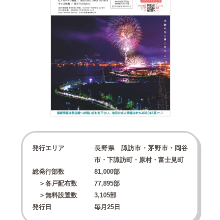
発行エリア
長野県 諏訪市・茅野市・岡谷
市・下諏訪町・原村・富士見町
総発行部数
81,000
部
＞各戸配布数
77,895
部
＞無料設置数
3,105
部
発行日
毎月25日