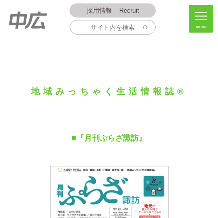
採用情報
Recruit
MENU
地域みっちゃく生活情報誌®
■『月刊ぷらざ諏訪』