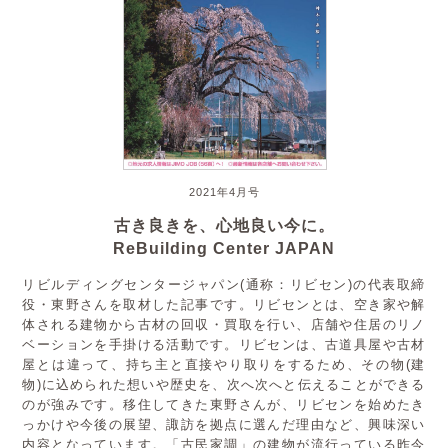
2021年4月号
古き良きを、心地良い今に。
ReBuilding Center JAPAN
リビルディングセンタージャパン(通称：リビセン)の代表取締
役・東野さんを取材した記事です。リビセンとは、空き家や解
体される建物から古材の回収・買取を行い、店舗や住居のリノ
ベーションを手掛ける活動です。リビセンは、古道具屋や古材
屋とは違って、持ち主と直接やり取りをするため、その物(建
物)に込められた想いや歴史を、次へ次へと伝えることができる
のが強みです。移住してきた東野さんが、リビセンを始めたき
っかけや今後の展望、諏訪を拠点に選んだ理由など、興味深い
内容となっています。「古民家調」の建物が流行っている昨今