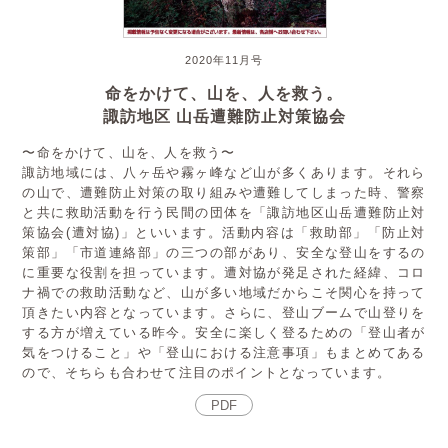
2020年11月号
命をかけて、山を、人を救う。
諏訪地区 山岳遭難防止対策協会
〜命をかけて、山を、人を救う〜
諏訪地域には、八ヶ岳や霧ヶ峰など山が多くあります。それら
の山で、遭難防止対策の取り組みや遭難してしまった時、警察
と共に救助活動を行う民間の団体を「諏訪地区山岳遭難防止対
策協会(遭対協)」といいます。活動内容は「救助部」「防止対
策部」「市道連絡部」の三つの部があり、安全な登山をするの
に重要な役割を担っています。遭対協が発足された経緯、コロ
ナ禍での救助活動など、山が多い地域だからこそ関心を持って
頂きたい内容となっています。さらに、登山ブームで山登りを
する方が増えている昨今。安全に楽しく登るための「登山者が
気をつけること」や「登山における注意事項」もまとめてある
ので、そちらも合わせて注目のポイントとなっています。
PDF