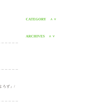
CATEGORY
＜
＞
ARCHIVES
＜
＞
よろず』/