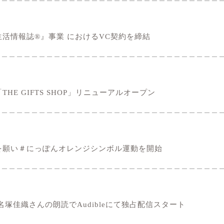
活情報誌®』事業 におけるVC契約を締結
E GIFTS SHOP」リニューアルオープン
防止を願い＃にっぽんオレンジシンボル運動を開始
塚佳織さんの朗読でAudibleにて独占配信スタート