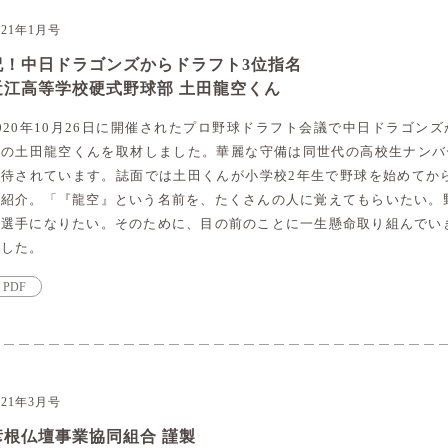
021年1月号
祝！中日ドラゴンズからドラフト3位指名
近江高等学校硬式野球部 土田龍空くん
020年10月26日に開催されたプロ野球ドラフト会議で中日ドラゴン
部の土田龍空くんを取材しました。華麗な守備は同世代の高校生ナンバ
期待されています。誌面では土田くんが小学校2年生で野球を始めてか
を紹介。「『龍空』という名前を、たくさんの人に覚えてもらいたい。
な選手になりたい。そのために、目の前のことに一生懸命取り組んでい
ました。
PDF
021年3月号
彦根仏壇事業協同組合 謹製