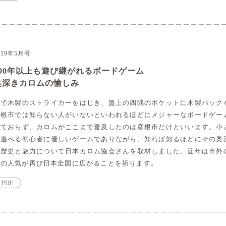
019年5月号
100年以上も遊び継がれるボードゲーム
奥深きカロムの愉しみ
指で木製のストライカーをはじき、盤上の四隅のポケットに木製パック
彦根市では知らない人がいないといわれるほどにメジャーなボードゲー
れておらず、カロムがここまで普及したのは彦根市だけといいます。小
に遊べる初心者に優しいゲームでありながら、知れば知るほどにその奥
た歴史と魅力について日本カロム協会さんを取材しました。近年は市外
ムの人気が再び日本全国に広がることを祈ります。
PDF