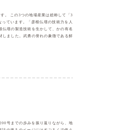
す。 この3つの地場産業は総称して「3
なっています。「彦根仏壇の技術力を人
根仏壇の製造技術を生かして、かの有名
材しました。武勇の誉れの象徴である鮮
ら200号までの歩みを振り返りながら、地
報誌の後ろのページにはすごろくで使う