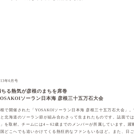
013年6月号
満ちる熱気が彦根のまちを席巻
YOSAKOIソーラン日本海 彦根三十五万石大会
根で開催された「YOSAKOIソーラン日本海 彦根三十五万石大会」。“
いと北海道のソーラン節が組み合わさって生まれたものです。誌面では
鬼」を取材。チームには4～62歳までのメンバーが所属しています。躍
全国どこへでも追いかけてくる熱狂的なファンもいるほど。また、日ご