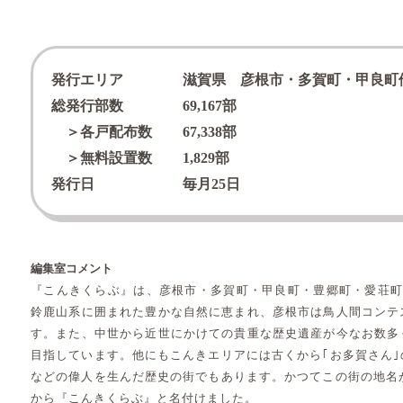
発行エリア
滋賀県 彦根市・多賀町・甲良町
総発行部数
69,167
部
＞各戸配布数
67,338
部
＞無料設置数
1,829
部
発行日
毎月25日
編集室コメント
『こんきくらぶ』は、彦根市・多賀町・甲良町・豊郷町・愛荘町
鈴鹿山系に囲まれた豊かな自然に恵まれ、彦根市は鳥人間コンテ
す。また、中世から近世にかけての貴重な歴史遺産が今なお数多
目指しています。他にもこんきエリアには古くから｢お多賀さん
などの偉人を生んだ歴史の街でもあります。かつてこの街の地名
から『こんきくらぶ』と名付けました。