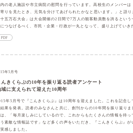
市内の老人施設や市立病院の慰問を行っています。高校生のメンバーは
寄りを見たとき、元気を分けてあげられたかなと思います。」と語ります
三十五万石大会」は大会開催の2日間で7万人の観客動員数を誇るという
化につなげるべく、市民・企業・行政が一丸となって、盛り上げていき
PDF
015年5月号
こんきくらぶの10年を振り返る読者アンケート
地域に支えられて迎えた10周年
015年5月号で『こんきくらぶ』は10周年を迎えました。これを記念
の結果を発表。読者のみなさんと共に、創刊からの10年間を振り返りま
では、「毎月楽しみにしているので、これからもたくさんの情報を待っ
思う素敵な情報誌です」など多くの声をいただき、『こんきくらぶ』が
を実感しました。