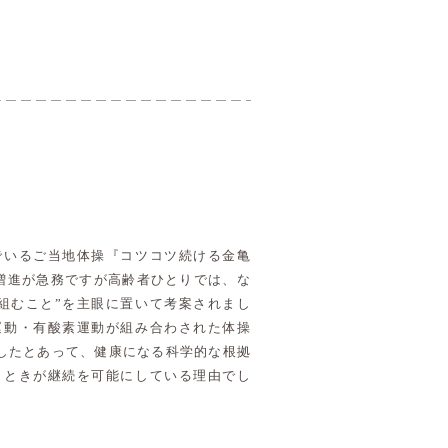
でいるご当地体操『コツコツ続ける金亀
増進が急務ですが高齢者ひとりでは、な
組むこと”を主眼に置いて考案されまし
運動・有酸素運動が組み合わされた体操
したとあって、健康になる科学的な根拠
とときが継続を可能にしている理由でし