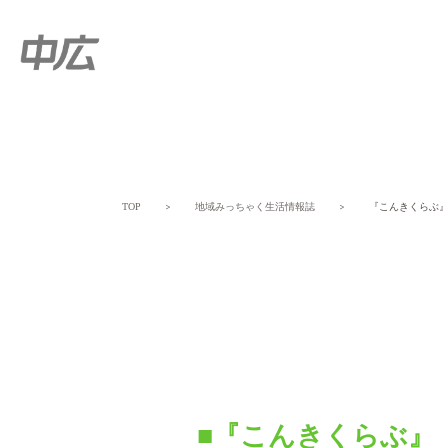
TOP
＞
地域みっちゃく生活情報誌
＞
『こんきくらぶ
■『こんきくらぶ』