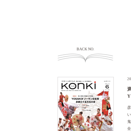
BACK NO.
2
彦