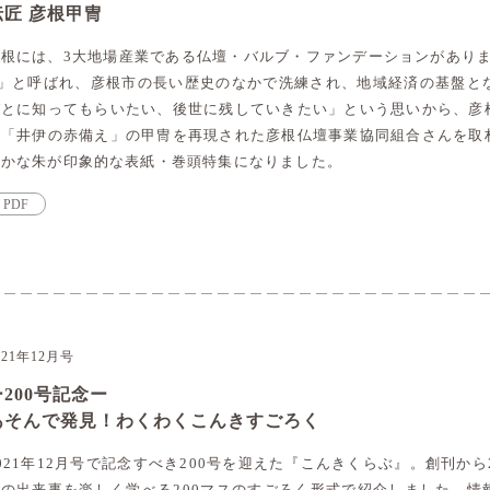
伝匠 彦根甲冑
彦根には、3大地場産業である仏壇・バルブ・ファンデーションがありま
B」と呼ばれ、彦根市の長い歴史のなかで洗練され、地域経済の基盤と
びとに知ってもらいたい、後世に残していきたい」という思いから、彦
な「井伊の赤備え」の甲冑を再現された彦根仏壇事業協同組合さんを取
やかな朱が印象的な表紙・巻頭特集になりました。
PDF
021年12月号
ー200号記念ー
あそんで発見！わくわくこんきすごろく
021年12月号で記念すべき200号を迎えた『こんきくらぶ』。創刊か
域の出来事を楽しく学べる200マスのすごろく形式で紹介しました。情