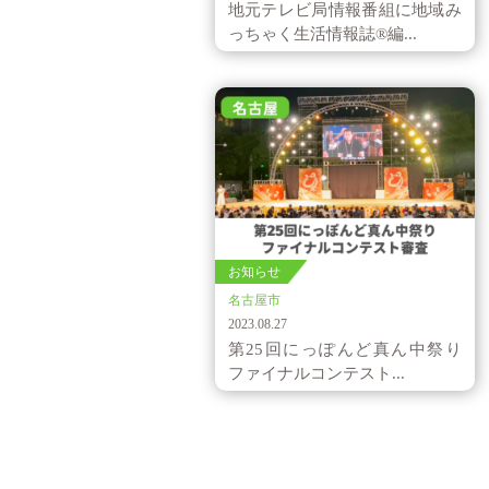
地元テレビ局情報番組に地域み
っちゃく生活情報誌®編...
お知らせ
名古屋市
2023.08.27
第25回にっぽんど真ん中祭り
ファイナルコンテスト...