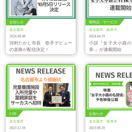
お知らせ
新商品・サービス
名古屋市
名古屋市 岐阜市
2024.09.08
2024.04.19
河村たかし市長 歌手デビュー
小説『女子大小路の
の楽曲が配信決定！
章-』が連載開始
CSR
お知らせ
名古屋市
名古屋市 岐阜市
2023.12.19
2023.08.29