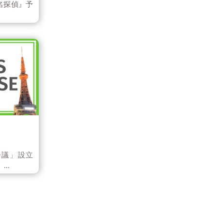
名探偵』予
会議」設立
..