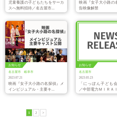
児童養護の子どもたちをサーカ
映画『女子大小路の
スへ無料招待／名古屋市...
告映像解禁
お知らせ
お知らせ
名古屋市 岐阜市
名古屋市
2023.07.21
2023.05.23
映画『女子大小路の名探偵』メ
「にっぽん子ども
インビジュアル・主要キ...
／中部電力ＭＩＲＡＩ .
1
2
>