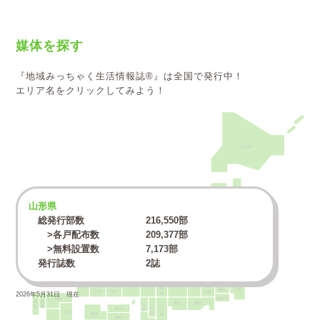
媒体を探す
『地域みっちゃく生活情報誌®』は全国で発行中！
エリア名をクリックしてみよう！
北海道
青森
山形県
秋田
岩手
総発行部数
216,550
部
山形
宮城
>各戸配布数
209,377
部
>無料設置数
7,173
部
新潟
福島
石川
富山
発行誌数
2誌
群馬
栃木
福井
茨城
長野
島根
鳥取
埼玉
岐阜
兵庫
京都
滋賀
山口
千葉
東京
広島
岡山
山梨
2026年5月31日 現在
神奈川
福岡
長崎
佐賀
大阪
愛知
静岡
奈良
三重
香川
大分
愛媛
徳島