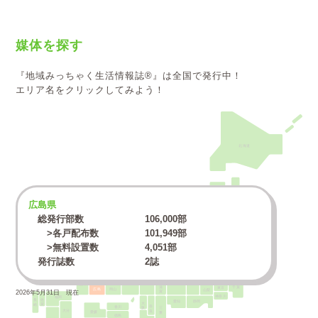
媒体を探す
『地域みっちゃく生活情報誌®』は全国で発行中！
エリア名をクリックしてみよう！
北海道
青森
広島県
秋田
岩手
総発行部数
106,000
部
山形
宮城
>各戸配布数
101,949
部
>無料設置数
4,051
部
新潟
福島
石川
富山
発行誌数
2誌
群馬
栃木
福井
茨城
長野
島根
鳥取
埼玉
岐阜
兵庫
京都
滋賀
山口
千葉
東京
広島
岡山
山梨
2026年5月31日 現在
神奈川
福岡
長崎
佐賀
大阪
愛知
静岡
奈良
三重
香川
大分
愛媛
徳島