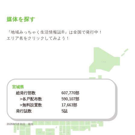
媒体を探す
『地域みっちゃく生活情報誌®』は全国で発行中！
エリア名をクリックしてみよう！
北海道
青森
宮城県
秋田
岩手
総発行部数
607,770
部
山形
宮城
>各戸配布数
590,107
部
>無料設置数
17,663
部
新潟
福島
石川
富山
発行誌数
5誌
群馬
栃木
福井
茨城
長野
島根
鳥取
埼玉
岐阜
兵庫
京都
滋賀
山口
千葉
東京
広島
岡山
山梨
2026年5月31日 現在
神奈川
福岡
長崎
佐賀
大阪
愛知
静岡
奈良
三重
香川
大分
愛媛
徳島