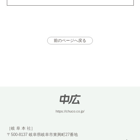
前のページへ戻る
https://chuco.co.jp/
［岐 阜 本 社］
〒500-8137 岐阜県岐阜市東興町27番地