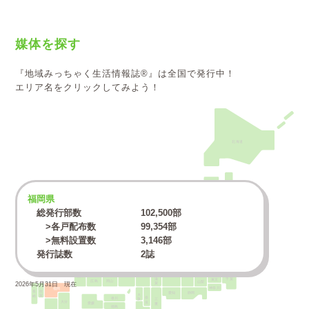
媒体を探す
『地域みっちゃく生活情報誌®』は全国で発行中！
エリア名をクリックしてみよう！
北海道
青森
福岡県
秋田
岩手
総発行部数
102,500
部
山形
宮城
>各戸配布数
99,354
部
>無料設置数
3,146
部
新潟
福島
石川
富山
発行誌数
2誌
群馬
栃木
福井
茨城
長野
島根
鳥取
埼玉
岐阜
兵庫
京都
滋賀
山口
千葉
東京
広島
岡山
山梨
2026年5月31日 現在
神奈川
福岡
長崎
佐賀
大阪
愛知
静岡
奈良
三重
香川
大分
愛媛
徳島